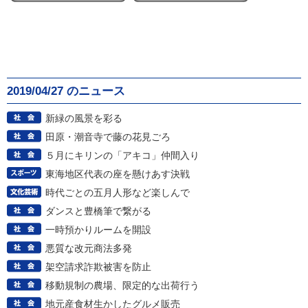
2019/04/27 のニュース
新緑の風景を彩る
田原・潮音寺で藤の花見ごろ
５月にキリンの「アキコ」仲間入り
東海地区代表の座を懸けあす決戦
時代ごとの五月人形など楽しんで
ダンスと豊橋筆で繋がる
一時預かりルームを開設
悪質な改元商法多発
架空請求詐欺被害を防止
移動規制の農場、限定的な出荷行う
地元産食材生かしたグルメ販売