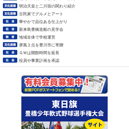
明治天皇と二川宿の関わり紹介
古民家でグルメとアート
華やかで品位ある仕上がり
新来島豊橋造船の見学会
地域全体で学校運営
屏風２点を豊川市に寄贈
ＧＷは開館時間を延長
役員や事業計画を承認