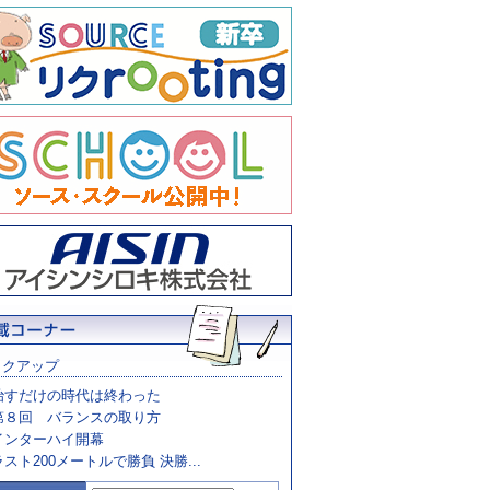
ックアップ
治すだけの時代は終わった
第８回 バランスの取り方
インターハイ開幕
ラスト200メートルで勝負 決勝...