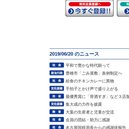
2019/06/20 のニュース
平和で豊かな時代願って
豊橋市「ごみ屋敷」条例制定へ
給食のチキンカレーに異物
手拍子とかけ声で盛り上がる
最優秀賞に「骨酒すぎ」など３店
集大成の力作を披露
大葉の生産者と児童が交流
会員の団結・助力に感謝
名古屋国税局長からの感謝状報告