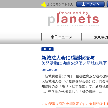
ようこそゲストさん
東日ニュース
SOURC
新城法人会に感謝状授与
啓発活動に功績を評価／新城税務署
2019/06/20
新城税務署は19日、租税教育及び税の啓
人新城法人会（小笠原喜好会長）に、同会
知県民の森「モリトピア愛知」で、新城税
は、中学生から募集した「税の標語」...
この記事は有料会員限定です。
会員登録す