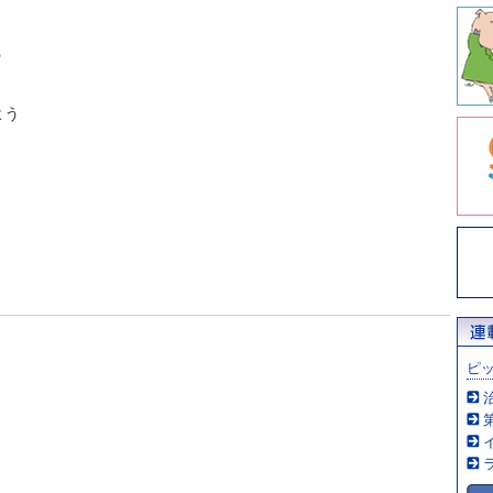
う
よう
ピ