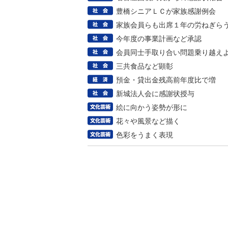
豊橋シニアＬＣが家族感謝例会
家族会員らも出席１年の労ねぎら
今年度の事業計画など承認
会員同士手取り合い問題乗り越え
三共食品など顕彰
預金・貸出金残高前年度比で増
新城法人会に感謝状授与
絵に向かう姿勢が形に
花々や風景など描く
色彩をうまく表現