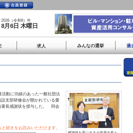
2026（令和8）年
8月6日 木曜日
みんなの選挙
過
E
求人
発活動に功績のあった一般社団法
南設支部研修会が開かれている愛
務署長感謝状を授与した。 同会
ると続きをお読みいただけます。
感謝状を手にする小笠原会長と