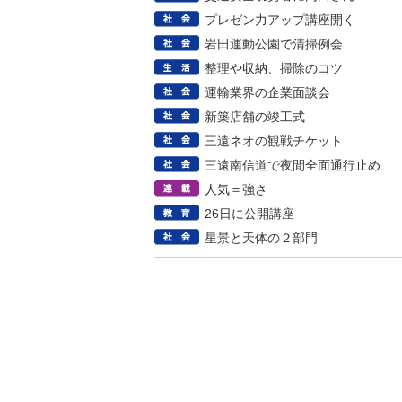
プレゼン力アップ講座開く
岩田運動公園で清掃例会
整理や収納、掃除のコツ
運輸業界の企業面談会
新築店舗の竣工式
三遠ネオの観戦チケット
三遠南信道で夜間全面通行止め
人気＝強さ
26日に公開講座
星景と天体の２部門