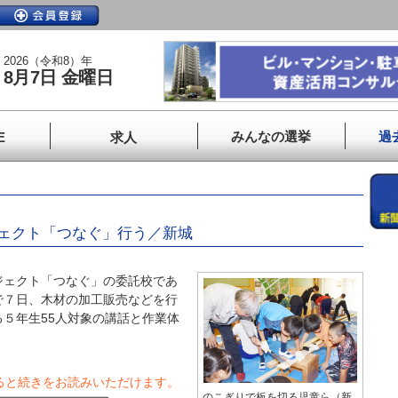
2026（令和8）年
8月7日 金曜日
みんなの選挙
過
E
求人
ェクト「つなぐ」行う／新城
ェクト「つなぐ」の委託校であ
で７日、木材の加工販売などを行
５年生55人対象の講話と作業体
ると続きをお読みいただけます。
のこぎりで板を切る児童ら（新