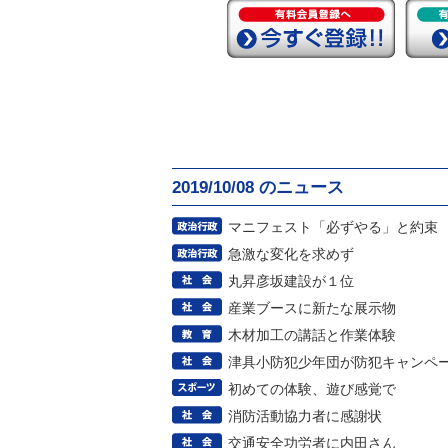
2019/10/08 のニュース
マニフェスト「必ずやる」と約束
急激な変化を求めず
丸昇彦坂建設が１位
産業ブースに新たな展示物
木材加工の講話と作業体験
津具小防犯少年団が防犯キャンペ
初めての体験、遊び感覚で
消防活動協力者に感謝状
交通安全功労者に内田さん