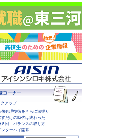
ックアップ
画像処理技術をさらに深掘り
治すだけの時代は終わった
第８回 バランスの取り方
インターハイ開幕