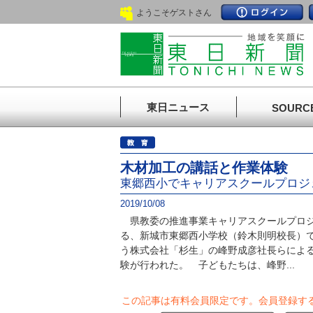
ようこそゲストさん
東日ニュース
SOURC
木材加工の講話と作業体験
東郷西小でキャリアスクールプロジ
2019/10/08
県教委の推進事業キャリアスクールプロジ
る、新城市東郷西小学校（鈴木則明校長）
う株式会社「杉生」の峰野成彦社長らによる
験が行われた。 子どもたちは、峰野...
この記事は有料会員限定です。
会員登録す