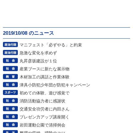
2019/10/08 のニュース
マニフェスト「必ずやる」と約束
急激な変化を求めず
丸昇彦坂建設が１位
産業ブースに新たな展示物
木材加工の講話と作業体験
津具小防犯少年団が防犯キャンペーン
初めての体験、遊び感覚で
消防活動協力者に感謝状
交通安全功労者に内田さん
プレゼン力アップ講座開く
岩田運動公園で清掃例会