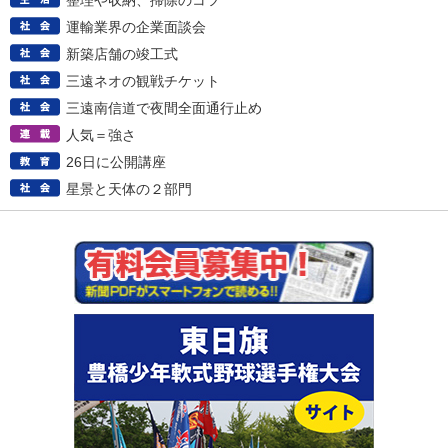
整理や収納、掃除のコツ
運輸業界の企業面談会
新築店舗の竣工式
三遠ネオの観戦チケット
三遠南信道で夜間全面通行止め
人気＝強さ
26日に公開講座
星景と天体の２部門