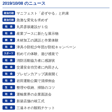
2019/10/08 のニュース
マニフェスト「必ずやる」と約束
急激な変化を求めず
丸昇彦坂建設が１位
産業ブースに新たな展示物
木材加工の講話と作業体験
津具小防犯少年団が防犯キャンペーン
初めての体験、遊び感覚で
消防活動協力者に感謝状
交通安全功労者に内田さん
プレゼン力アップ講座開く
岩田運動公園で清掃例会
整理や収納、掃除のコツ
運輸業界の企業面談会
新築店舗の竣工式
三遠ネオの観戦チケット