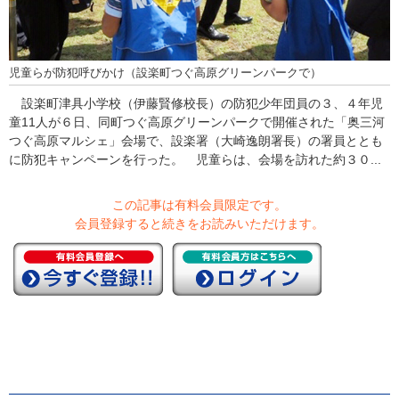
児童らが防犯呼びかけ（設楽町つぐ高原グリーンパークで）
設楽町津具小学校（伊藤賢修校長）の防犯少年団員の３、４年児
童11人が６日、同町つぐ高原グリーンパークで開催された「奥三河
つぐ高原マルシェ」会場で、設楽署（大崎逸朗署長）の署員ととも
に防犯キャンペーンを行った。 児童らは、会場を訪れた約３０...
この記事は有料会員限定です。
会員登録すると続きをお読みいただけます。