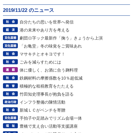
2019/11/22 のニュース
自分たちの思いを世界へ発信
港の未来やあり方を考える
劇団ロ字ック最新作「掬う」きょうから上演
「お亀堂」冬の味覚をご賞味あれ
マサキチとオキヨです！
ごみを減らすためには
体に優しく、お酒に合う麹料理
鉄鋼材料の摩擦係数を10％超低減
積極的な租税教育をたたえる
竹田知史理事長が抱負を語る
インフラ整備の陳情活動
新城ＬＣがベンチを寄贈
手拍子や足踏みでリズム会場一体
豊橋で支え合い活動等支援講座