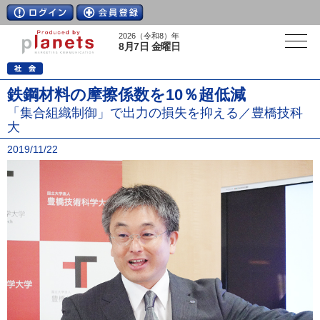
2026（令和8）年
8月7日 金曜日
鉄鋼材料の摩擦係数を10％超低減
「集合組織制御」で出力の損失を抑える／豊橋技科
大
2019/11/22