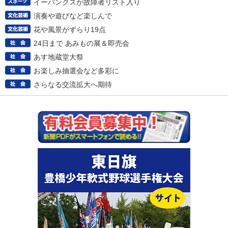
イーバンクスが故障者リスト入り
演奏や遊びなど楽しんで
花や風景がずらり19点
24日まで あみもの展＆即売会
あす地蔵堂大祭
お楽しみ抽選会など多彩に
さらなる交流拡大へ期待