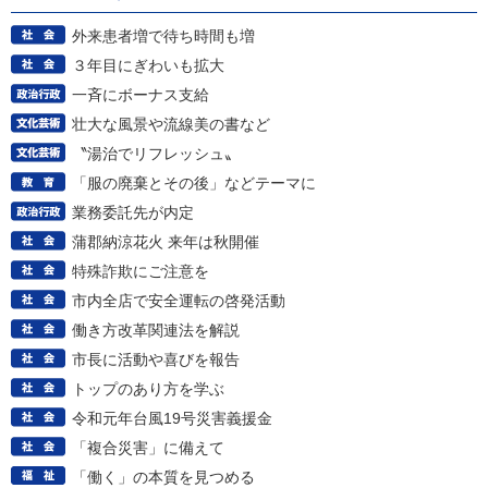
外来患者増で待ち時間も増
３年目にぎわいも拡大
一斉にボーナス支給
壮大な風景や流線美の書など
〝湯治でリフレッシュ〟
「服の廃棄とその後」などテーマに
業務委託先が内定
蒲郡納涼花火 来年は秋開催
特殊詐欺にご注意を
市内全店で安全運転の啓発活動
働き方改革関連法を解説
市長に活動や喜びを報告
トップのあり方を学ぶ
令和元年台風19号災害義援金
「複合災害」に備えて
「働く」の本質を見つめる