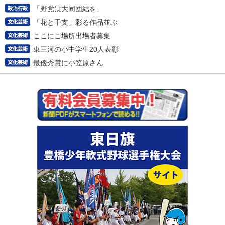
「野党は大同団結を」
「花と干支」彩る作品並ぶ
ここにこ場所出場者募集
東三河の小中学生20人表彰
最優秀賞に小笠原さん