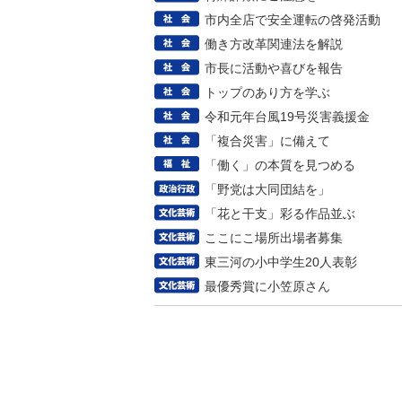
市内全店で安全運転の啓発活動
働き方改革関連法を解説
市長に活動や喜びを報告
トップのあり方を学ぶ
令和元年台風19号災害義援金
「複合災害」に備えて
「働く」の本質を見つめる
「野党は大同団結を」
「花と干支」彩る作品並ぶ
ここにこ場所出場者募集
東三河の小中学生20人表彰
最優秀賞に小笠原さん