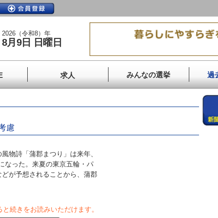
2026（令和8）年
8月9日 日曜日
みんなの選挙
過
E
求人
考慮
風物詩「蒲郡まつり」は来年、
とになった。来夏の東京五輪・パ
などが予想されることから、蒲郡
ると続きをお読みいただけます。