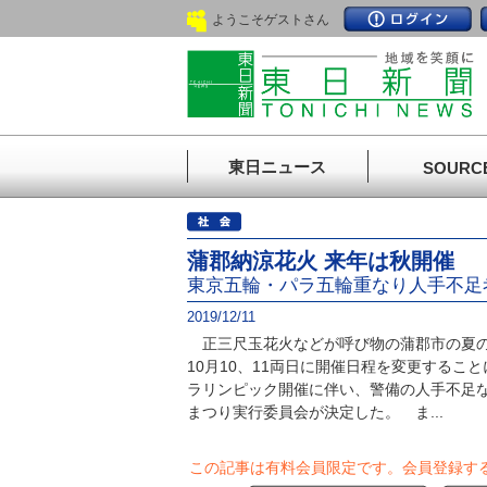
ようこそゲストさん
東日ニュース
SOURC
蒲郡納涼花火 来年は秋開催
東京五輪・パラ五輪重なり人手不足
2019/12/11
正三尺玉花火などが呼び物の蒲郡市の夏の
10月10、11両日に開催日程を変更するこ
ラリンピック開催に伴い、警備の人手不足
まつり実行委員会が決定した。 ま...
この記事は有料会員限定です。
会員登録す