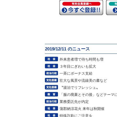
2019/12/11 のニュース
外来患者増で待ち時間も増
３年目にぎわいも拡大
一斉にボーナス支給
壮大な風景や流線美の書など
〝湯治でリフレッシュ〟
「服の廃棄とその後」などテーマ
業務委託先が内定
蒲郡納涼花火 来年は秋開催
特殊詐欺にご注意を