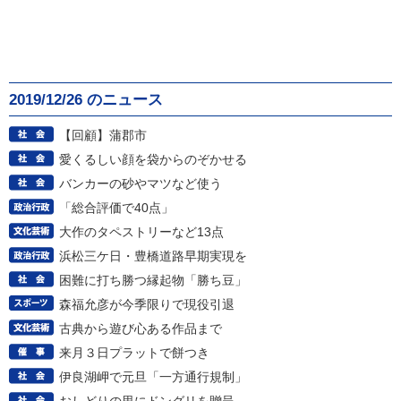
2019/12/26 のニュース
【回顧】蒲郡市
愛くるしい顔を袋からのぞかせる
バンカーの砂やマツなど使う
「総合評価で40点」
大作のタペストリーなど13点
浜松三ケ日・豊橋道路早期実現を
困難に打ち勝つ縁起物「勝ち豆」
森福允彦が今季限りで現役引退
古典から遊び心ある作品まで
来月３日プラットで餅つき
伊良湖岬で元旦「一方通行規制」