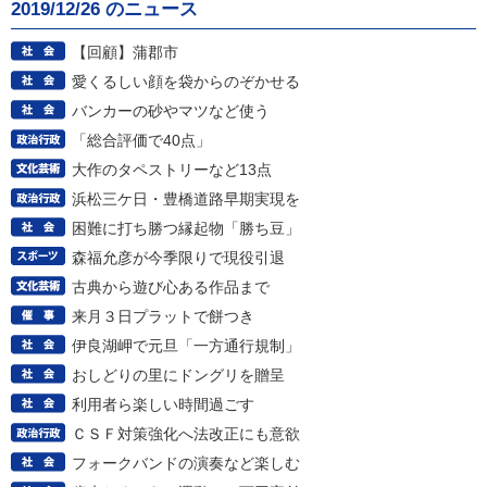
2019/12/26 のニュース
【回顧】蒲郡市
愛くるしい顔を袋からのぞかせる
バンカーの砂やマツなど使う
「総合評価で40点」
大作のタペストリーなど13点
浜松三ケ日・豊橋道路早期実現を
困難に打ち勝つ縁起物「勝ち豆」
森福允彦が今季限りで現役引退
古典から遊び心ある作品まで
来月３日プラットで餅つき
伊良湖岬で元旦「一方通行規制」
おしどりの里にドングリを贈呈
利用者ら楽しい時間過ごす
ＣＳＦ対策強化へ法改正にも意欲
フォークバンドの演奏など楽しむ