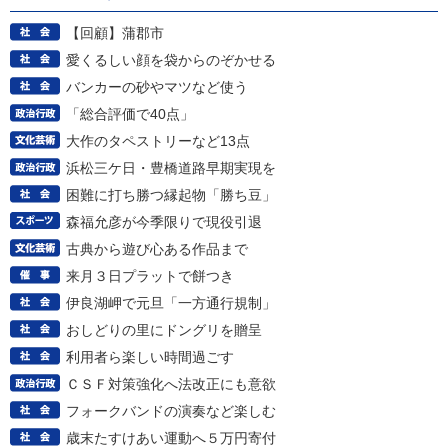
【回顧】蒲郡市
愛くるしい顔を袋からのぞかせる
バンカーの砂やマツなど使う
「総合評価で40点」
大作のタペストリーなど13点
浜松三ケ日・豊橋道路早期実現を
困難に打ち勝つ縁起物「勝ち豆」
森福允彦が今季限りで現役引退
古典から遊び心ある作品まで
来月３日プラットで餅つき
伊良湖岬で元旦「一方通行規制」
おしどりの里にドングリを贈呈
利用者ら楽しい時間過ごす
ＣＳＦ対策強化へ法改正にも意欲
フォークバンドの演奏など楽しむ
歳末たすけあい運動へ５万円寄付