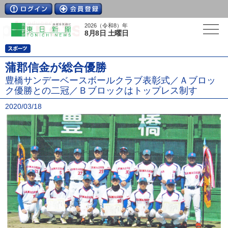
2026（令和8）年
8月8日 土曜日
蒲郡信金が総合優勝
豊橋サンデーベースボールクラブ表彰式／Ａブロッ
ク優勝との二冠／Ｂブロックはトップレス制す
2020/03/18