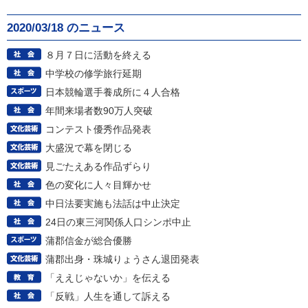
2020/03/18 のニュース
８月７日に活動を終える
中学校の修学旅行延期
日本競輪選手養成所に４人合格
年間来場者数90万人突破
コンテスト優秀作品発表
大盛況で幕を閉じる
見ごたえある作品ずらり
色の変化に人々目輝かせ
中日法要実施も法話は中止決定
24日の東三河関係人口シンポ中止
蒲郡信金が総合優勝
蒲郡出身・珠城りょうさん退団発表
「ええじゃないか」を伝える
「反戦」人生を通して訴える