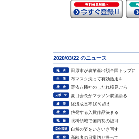
2020/03/22 のニュース
田原市が農業産出額全国トップに
布マスク洗って有効活用を
野依八幡社のしだれ桜見ごろ
夏目会長がマラソン展望語る
経済成長率10％超え
啓発する入賞作品決まる
眼科領域で国内初の認可
自然の姿をいきいき写す
高齢者の日常切り撮って