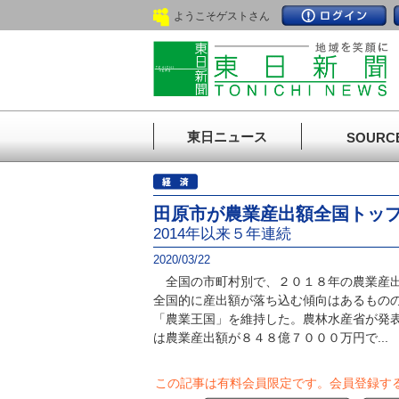
ようこそゲストさん
東日ニュース
SOURC
田原市が農業産出額全国トッ
2014年以来５年連続
2020/03/22
全国の市町村別で、２０１８年の農業産出
全国的に産出額が落ち込む傾向はあるもの
「農業王国」を維持した。農林水産省が発
は農業産出額が８４８億７０００万円で...
この記事は有料会員限定です。
会員登録す