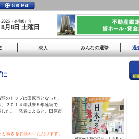
2026（令和8）年
8月8日 土曜日
みんなの選挙
過
E
求人
プに
額のトップは田原市となった。
の、２０１４年以来５年連続で、
表した。 発表によると、田原市
ると続きをお読みいただけます。
「日本一の花の産地」をＰＲす