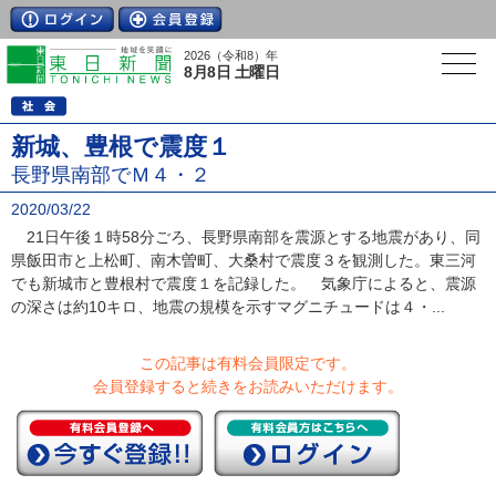
2026（令和8）年
8月8日 土曜日
新城、豊根で震度１
長野県南部でＭ４・２
2020/03/22
21日午後１時58分ごろ、長野県南部を震源とする地震があり、同
県飯田市と上松町、南木曽町、大桑村で震度３を観測した。東三河
でも新城市と豊根村で震度１を記録した。 気象庁によると、震源
の深さは約10キロ、地震の規模を示すマグニチュードは４・...
この記事は有料会員限定です。
会員登録すると続きをお読みいただけます。