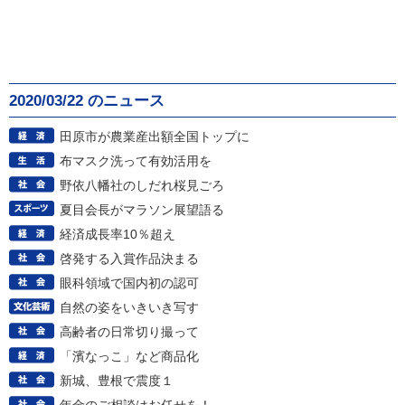
2020/03/22 のニュース
田原市が農業産出額全国トップに
布マスク洗って有効活用を
野依八幡社のしだれ桜見ごろ
夏目会長がマラソン展望語る
経済成長率10％超え
啓発する入賞作品決まる
眼科領域で国内初の認可
自然の姿をいきいき写す
高齢者の日常切り撮って
「濱なっこ」など商品化
新城、豊根で震度１