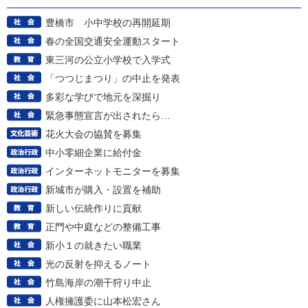
豊橋市 小中学校の再開延期
春の全国交通安全運動スタート
東三河の公立小学校で入学式
「つつじまつり」の中止を発表
多彩な学びで地元を深掘り
緊急事態宣言が出されたら…
花火大会の協賛を募集
中小零細企業に給付金
インターネットモニターを募集
新城市が購入・設置を補助
新しい伝統作りに貢献
正門や中庭などの整備工事
新小１の就きたい職業
光の反射を抑えるノート
竹島海岸の潮干狩り中止
人権擁護委に山本松宏さん