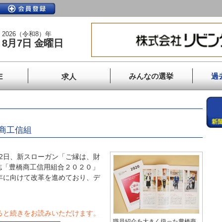
2026（令和8）年
8月7日 金曜日
みんなの選挙
過
E
求人
商工信組
2日、新スローガン「ご縁は、財
誌「豊橋商工信用組合２０２０」
年に向けて改革を進めており、デ
ると続きをお読みいただけます。
職員紹介を大きく扱った豊橋商