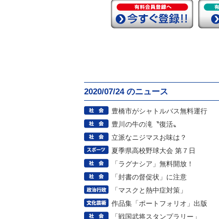
2020/07/24 のニュース
豊橋市がシャトルバス無料運行
豊川の牛の滝〝復活〟
立派なニジマスお味は？
夏季県高校野球大会 第７日
「ラグナシア」無料開放！
「封書の督促状」に注意
「マスクと熱中症対策」
作品集「ポートフォリオ」出版
「戦国武将スタンプラリー」