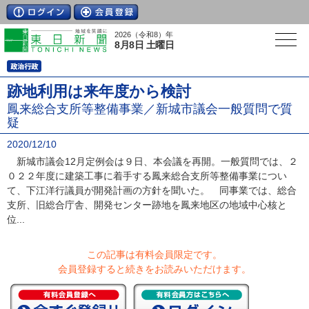
2026（令和8）年
8月8日 土曜日
跡地利用は来年度から検討
鳳来総合支所等整備事業／新城市議会一般質問で質
疑
2020/12/10
新城市議会12月定例会は９日、本会議を再開。一般質問では、２
０２２年度に建築工事に着手する鳳来総合支所等整備事業につい
て、下江洋行議員が開発計画の方針を聞いた。 同事業では、総合
支所、旧総合庁舎、開発センター跡地を鳳来地区の地域中心核と
位...
この記事は有料会員限定です。
会員登録すると続きをお読みいただけます。