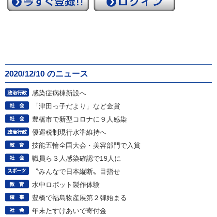
2020/12/10 のニュース
感染症病棟新設へ
「津田っ子だより」など金賞
豊橋市で新型コロナに９人感染
優遇税制現行水準維持へ
技能五輪全国大会・美容部門で入賞
職員ら３人感染確認で19人に
〝みんなで日本縦断〟目指せ
水中ロボット製作体験
豊橋で福島物産展第２弾始まる
年末たすけあいで寄付金