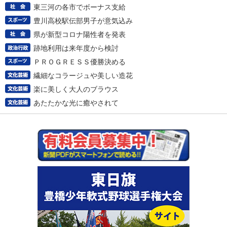
東三河の各市でボーナス支給
豊川高校駅伝部男子が意気込み
県が新型コロナ陽性者を発表
跡地利用は来年度から検討
ＰＲＯＧＲＥＳＳ優勝決める
繊細なコラージュや美しい造花
楽に美しく大人のブラウス
あたたかな光に癒やされて