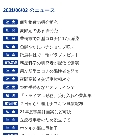
2021/06/03 のニュース
個別接種の機会拡充
夏限定のあま酒発売
豊橋市で新型コロナに17人感染
色鮮やかにハナショウブ咲く
砥鹿神社で１輪バラプレゼント
惑星科学の研究者が配信で講演
県が新型コロナの陽性者を発表
夜間高齢者交通事故相次ぐ
契約手続きなどオンラインで
「トライアル勤務」受け入れ企業募集
７日から生理用ナプキン無償配布
21年度事業計画案など可決
医療従事者のため役立てて
ホタルの郷に長椅子