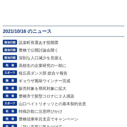
2021/10/16 のニュース
設楽町長選あす投開票
豊橋で公開討論会開く
深刻な人口減少を見据え
高校生の企業研究の一助に
桜丘高ダンス部 総合Ｖ報告
ギョウザ風味ウインナー完成
販売対象を県民対象に拡大
豊橋市で新型コロナに２人感染
山口ペイトリオッツとの基本契約合意
特殊詐欺に注意呼びかけ
豊橋信庫牟呂支店でキャンペーン
「甘い言葉に気をつけて」