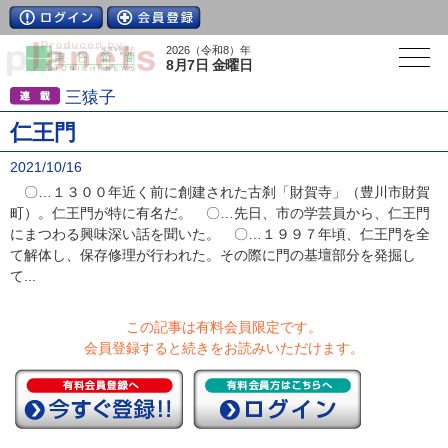
2026（令和8）年
8月7日 金曜日
三猿子
仁王門
2021/10/16
〇…１３００年近く前に創建された古刹「財賀寺」（豊川市財賀
町）。仁王門が特に有名だ。 〇…先日、市の学芸員から、仁王門
にまつわる興味深い話を聞いた。 〇…１９９７年頃、仁王門を全
て解体し、保存修理が行われた。その際に門の基壇部分を発掘し
て...
この記事は有料会員限定です。
会員登録すると続きをお読みいただけます。