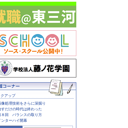
ックアップ
画像処理技術をさらに深掘り
治すだけの時代は終わった
第８回 バランスの取り方
インターハイ開幕