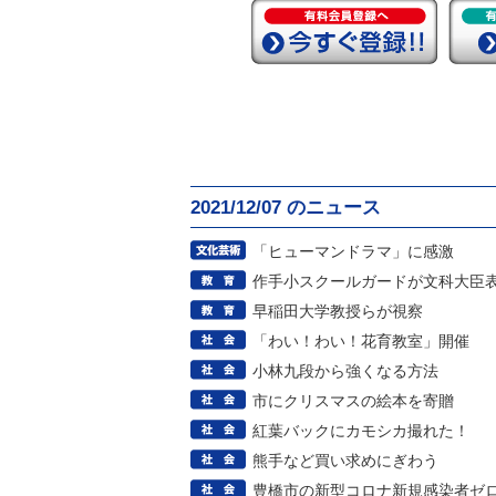
2021/12/07 のニュース
「ヒューマンドラマ」に感激
作手小スクールガードが文科大臣
早稲田大学教授らが視察
「わい！わい！花育教室」開催
小林九段から強くなる方法
市にクリスマスの絵本を寄贈
紅葉バックにカモシカ撮れた！
熊手など買い求めにぎわう
豊橋市の新型コロナ新規感染者ゼ