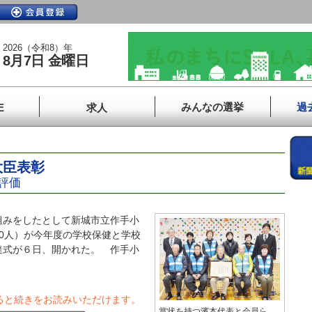
2026（令和8）年
8月7日 金曜日
みんなの選挙
過
E
求人
大臣表彰
評価
みをしたとして新城市立作手小
0人）が今年度の学校保健と学校
達式が６日、開かれた。 作手小
ると続きをお読みいただけます。
賞状を持つ濱本代表と会員ら。