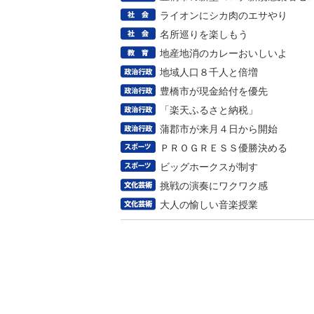
ライオンにシカ肉のエサやり
名所巡りを楽しもう
地産地消のカレーおいしいよ
地域人口８千人と倍増
豊橋市が現金給付を優先
「楽天ふるさと納税」
蒲郡市が来月４日から開始
ＰＲＯＧＲＥＳＳ優勝決める
ビッグホークスが制す
挑戦の演奏にワクワク感
大人の愉しい音楽授業