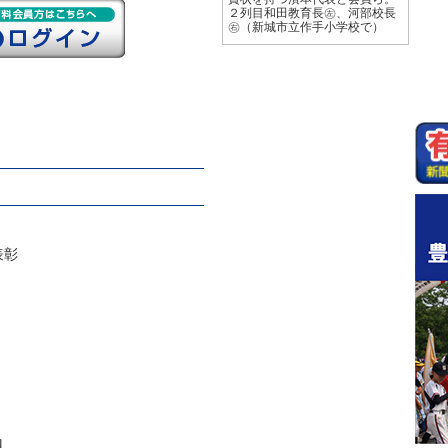
２列目和田教育長㊧、河部校長
㊨（新城市立作手小学校で）
表彰
ロ