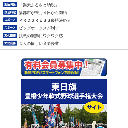
「楽天ふるさと納税」
蒲郡市が来月４日から開始
ＰＲＯＧＲＥＳＳ優勝決める
ビッグホークスが制す
挑戦の演奏にワクワク感
大人の愉しい音楽授業