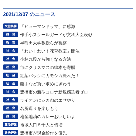
2021/12/07 のニュース
「ヒューマンドラマ」に感激
作手小スクールガードが文科大臣表彰
早稲田大学教授らが視察
「わい！わい！花育教室」開催
小林九段から強くなる方法
市にクリスマスの絵本を寄贈
紅葉バックにカモシカ撮れた！
熊手など買い求めにぎわう
豊橋市の新型コロナ新規感染者ゼロ
ライオンにシカ肉のエサやり
名所巡りを楽しもう
地産地消のカレーおいしいよ
地域人口８千人と倍増
豊橋市が現金給付を優先