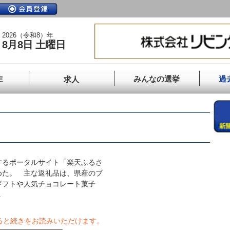
2026（令和8）年
8月8日 土曜日
みんなの選挙
過
E
求人
るポータルサイト「楽天ふるさ
めた。 主な返礼品は、県産のブ
ギフトや人気チョコレート菓子
.
ると続きをお読みいただけます。