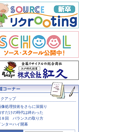
ックアップ
画像処理技術をさらに深掘り
治すだけの時代は終わった
第８回 バランスの取り方
インターハイ開幕