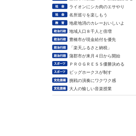
ライオンにシカ肉のエサやり
名所巡りを楽しもう
地産地消のカレーおいしいよ
地域人口８千人と倍増
豊橋市が現金給付を優先
「楽天ふるさと納税」
蒲郡市が来月４日から開始
ＰＲＯＧＲＥＳＳ優勝決める
ビッグホークスが制す
挑戦の演奏にワクワク感
大人の愉しい音楽授業