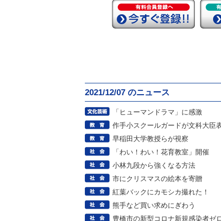
2021/12/07 のニュース
「ヒューマンドラマ」に感激
作手小スクールガードが文科大臣
早稲田大学教授らが視察
「わい！わい！花育教室」開催
小林九段から強くなる方法
市にクリスマスの絵本を寄贈
紅葉バックにカモシカ撮れた！
熊手など買い求めにぎわう
豊橋市の新型コロナ新規感染者ゼ