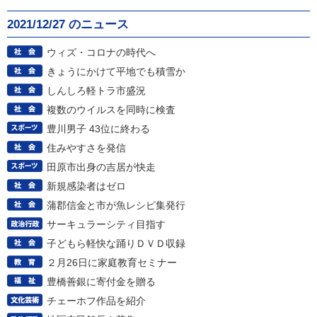
2021/12/27 のニュース
ウィズ・コロナの時代へ
きょうにかけて平地でも積雪か
しんしろ軽トラ市盛況
複数のウイルスを同時に検査
豊川男子 43位に終わる
住みやすさを発信
田原市出身の吉居が快走
新規感染者はゼロ
蒲郡信金と市が魚レシピ集発行
サーキュラーシティ目指す
子どもら軽快な踊りＤＶＤ収録
２月26日に家庭教育セミナー
豊橋善銀に寄付金を贈る
チェーホフ作品を紹介