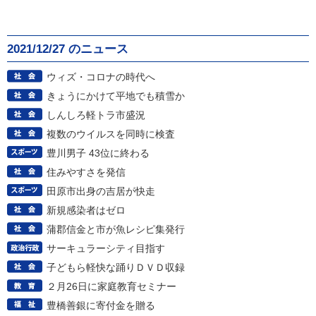
2021/12/27 のニュース
ウィズ・コロナの時代へ
きょうにかけて平地でも積雪か
しんしろ軽トラ市盛況
複数のウイルスを同時に検査
豊川男子 43位に終わる
住みやすさを発信
田原市出身の吉居が快走
新規感染者はゼロ
蒲郡信金と市が魚レシピ集発行
サーキュラーシティ目指す
子どもら軽快な踊りＤＶＤ収録
２月26日に家庭教育セミナー
豊橋善銀に寄付金を贈る