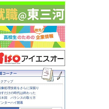
ックアップ
画像処理技術をさらに深掘り
治すだけの時代は終わった
第８回 バランスの取り方
インターハイ開幕