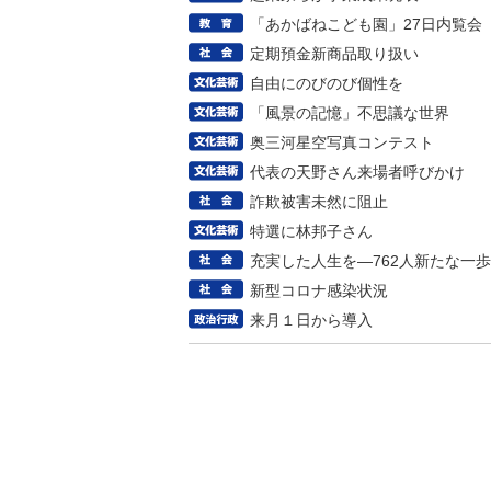
「あかばねこども園」27日内覧会
定期預金新商品取り扱い
自由にのびのび個性を
「風景の記憶」不思議な世界
奥三河星空写真コンテスト
代表の天野さん来場者呼びかけ
詐欺被害未然に阻止
特選に林邦子さん
充実した人生を―762人新たな一歩
新型コロナ感染状況
来月１日から導入