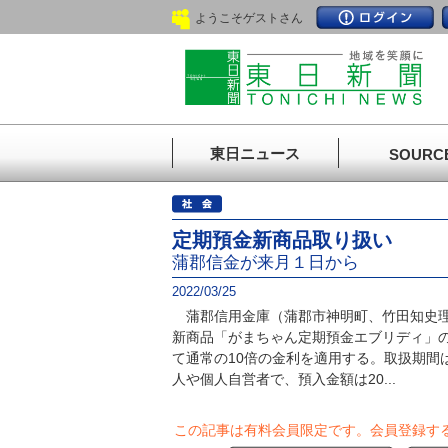
ようこそゲストさん
東日ニュース
SOURC
定期預金新商品取り扱い
蒲郡信金が来月１日から
2022/03/25
蒲郡信用金庫（蒲郡市神明町、竹田知史理
新商品「がまちゃん定期預金エブリディ」
て通常の10倍の金利を適用する。取扱期間
人や個人自営者で、預入金額は20...
この記事は有料会員限定です。
会員登録す