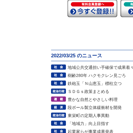
2022/03/25 のニュース
地域公共交通担い手確保で成果着
樹齢280年 ハクモクレン見ごろ
鉄砲玉「Ｎ山恵玉」標柱立つ
ＳＤＧｓ政策まとめる
豊かな自然とやさしい料理
段ボール製立体緩衝材を開発
東栄町の定期人事異動
「地域力」向上目指す
起業家らが事業成果発表