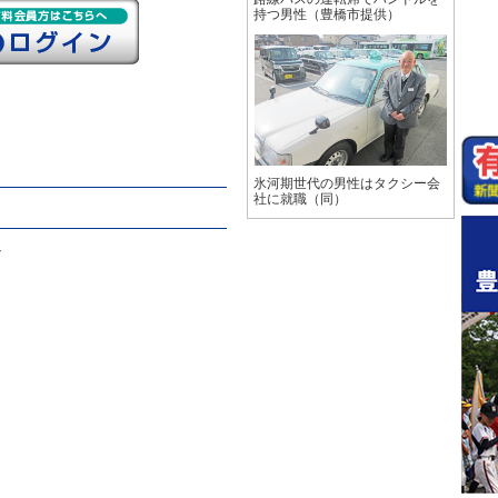
持つ男性（豊橋市提供）
氷河期世代の男性はタクシー会
社に就職（同）
々