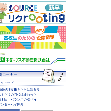
ックアップ
画像処理技術をさらに深掘り
治すだけの時代は終わった
第８回 バランスの取り方
インターハイ開幕