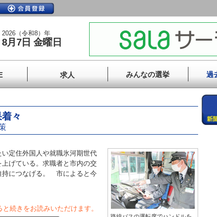
2026（令和8）年
8月7日 金曜日
みんなの選挙
過
E
求人
果着々
策
い定住外国人や就職氷河期世代
を上げている。求職者と市内の交
維持につなげる。 市によると今
ると続きをお読みいただけます。
路線バスの運転席でハンドルを