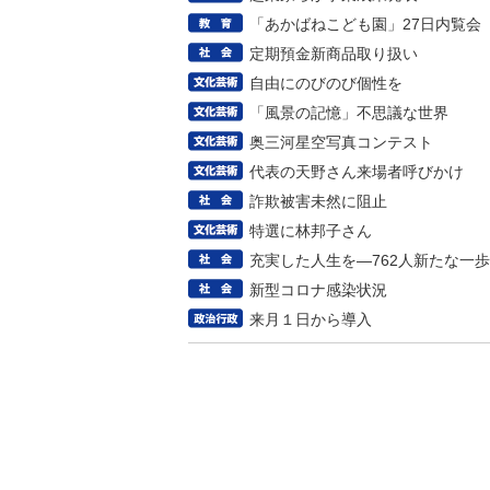
「あかばねこども園」27日内覧会
定期預金新商品取り扱い
自由にのびのび個性を
「風景の記憶」不思議な世界
奥三河星空写真コンテスト
代表の天野さん来場者呼びかけ
詐欺被害未然に阻止
特選に林邦子さん
充実した人生を―762人新たな一歩
新型コロナ感染状況
来月１日から導入