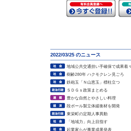
2022/03/25 のニュース
地域公共交通担い手確保で成果着
樹齢280年 ハクモクレン見ごろ
鉄砲玉「Ｎ山恵玉」標柱立つ
ＳＤＧｓ政策まとめる
豊かな自然とやさしい料理
段ボール製立体緩衝材を開発
東栄町の定期人事異動
「地域力」向上目指す
起業家らが事業成果発表