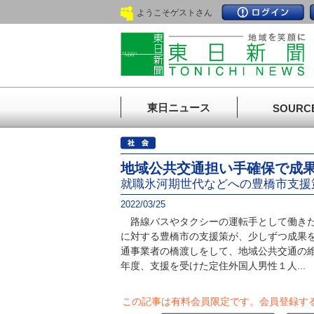
ようこそゲストさん
東日ニュース
SOURC
地域公共交通担い手確保で成
就職氷河期世代などへの豊橋市支援
2022/03/25
路線バスやタクシーの運転手として働きた
に対する豊橋市の支援策が、少しずつ成果
通事業者の橋渡しをして、地域公共交通の
年度、支援を受けた定住外国人男性１人...
この記事は有料会員限定です。
会員登録す