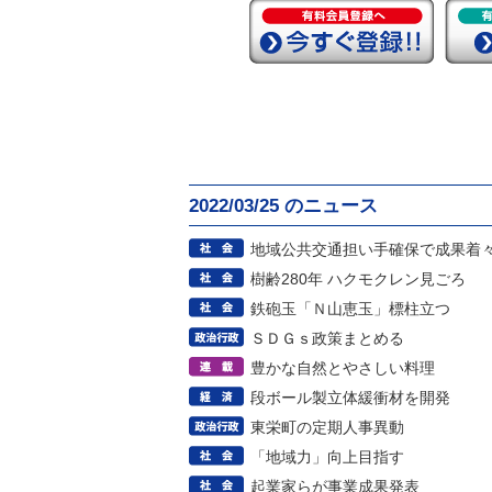
2022/03/25 のニュース
地域公共交通担い手確保で成果着
樹齢280年 ハクモクレン見ごろ
鉄砲玉「Ｎ山恵玉」標柱立つ
ＳＤＧｓ政策まとめる
豊かな自然とやさしい料理
段ボール製立体緩衝材を開発
東栄町の定期人事異動
「地域力」向上目指す
起業家らが事業成果発表