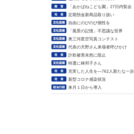
「あかばねこども園」27日内覧会
定期預金新商品取り扱い
自由にのびのび個性を
「風景の記憶」不思議な世界
奥三河星空写真コンテスト
代表の天野さん来場者呼びかけ
詐欺被害未然に阻止
特選に林邦子さん
充実した人生を―762人新たな一歩
新型コロナ感染状況
来月１日から導入