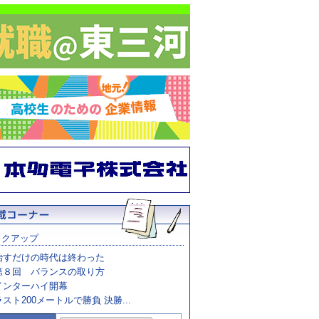
ックアップ
治すだけの時代は終わった
第８回 バランスの取り方
インターハイ開幕
ラスト200メートルで勝負 決勝...