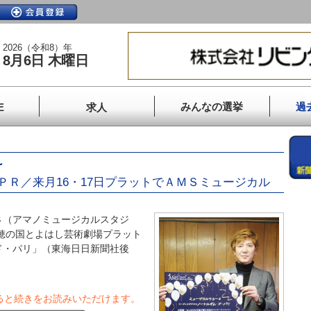
2026（令和8）年
8月6日 木曜日
みんなの選挙
過
E
求人
け
Ｒ／来月16・17日プラットでＡＭＳミュージカル
（アマノミュージカルスタジ
、穂の国とよはし芸術劇場プラット
ド・パリ」（東海日日新聞社後
ると続きをお読みいただけます。