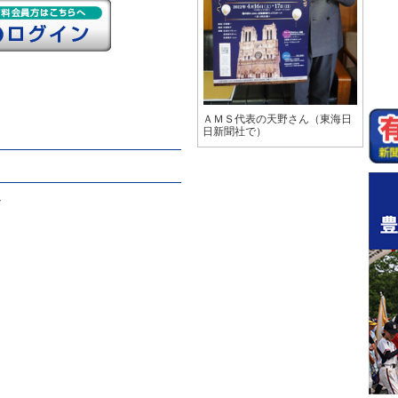
ＡＭＳ代表の天野さん（東海日
日新聞社で）
々