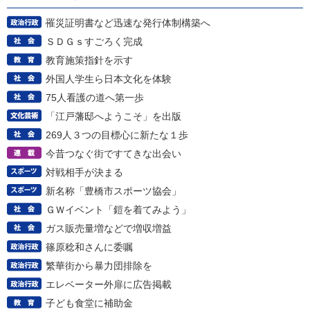
罹災証明書など迅速な発行体制構築へ
ＳＤＧｓすごろく完成
教育施策指針を示す
外国人学生ら日本文化を体験
75人看護の道へ第一歩
「江戸藩邸へようこそ」を出版
269人３つの目標心に新たな１歩
今昔つなぐ街ですてきな出会い
対戦相手が決まる
新名称「豊橋市スポーツ協会」
ＧＷイベント「鎧を着てみよう」
ガス販売量増などで増収増益
篠原稔和さんに委嘱
繁華街から暴力団排除を
エレベーター外扉に広告掲載
子ども食堂に補助金