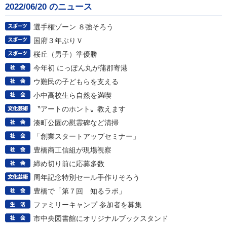
2022/06/20 のニュース
選手権ゾーン ８強そろう
国府３年ぶりＶ
桜丘（男子）準優勝
今年初 にっぽん丸が蒲郡寄港
ウ難民の子どもらを支える
小中高校生ら自然を満喫
〝アートのホント〟教えます
湊町公園の慰霊碑など清掃
「創業スタートアップセミナー」
豊橋商工信組が現場視察
締め切り前に応募多数
周年記念特別セール手作りそろう
豊橋で「第７回 知るラボ」
ファミリーキャンプ 参加者を募集
市中央図書館にオリジナルブックスタンド