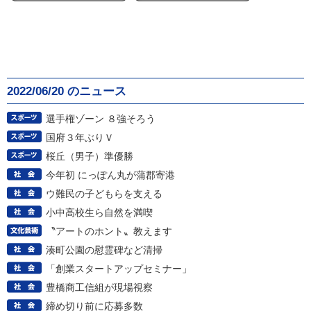
2022/06/20 のニュース
選手権ゾーン ８強そろう
国府３年ぶりＶ
桜丘（男子）準優勝
今年初 にっぽん丸が蒲郡寄港
ウ難民の子どもらを支える
小中高校生ら自然を満喫
〝アートのホント〟教えます
湊町公園の慰霊碑など清掃
「創業スタートアップセミナー」
豊橋商工信組が現場視察
締め切り前に応募多数