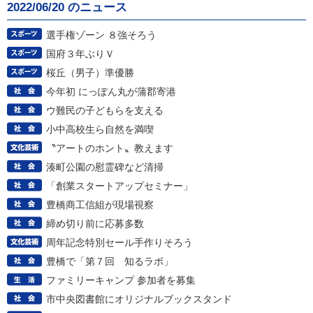
2022/06/20 のニュース
選手権ゾーン ８強そろう
国府３年ぶりＶ
桜丘（男子）準優勝
今年初 にっぽん丸が蒲郡寄港
ウ難民の子どもらを支える
小中高校生ら自然を満喫
〝アートのホント〟教えます
湊町公園の慰霊碑など清掃
「創業スタートアップセミナー」
豊橋商工信組が現場視察
締め切り前に応募多数
周年記念特別セール手作りそろう
豊橋で「第７回 知るラボ」
ファミリーキャンプ 参加者を募集
市中央図書館にオリジナルブックスタンド