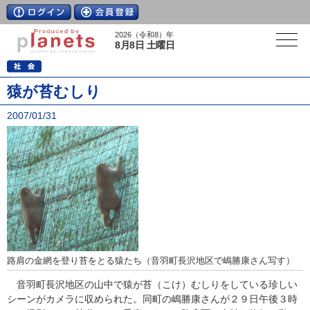
2026（令和8）年
8月8日 土曜日
猿が苔むしり
2007/01/31
路肩の金網を登り苔をとる猿たち（音羽町長沢地区で嶋勝康さん写す）
音羽町長沢地区の山中で猿が苔（こけ）むしりをしている珍しい
シーンがカメラに収められた。同町の嶋勝康さんが２９日午後３時