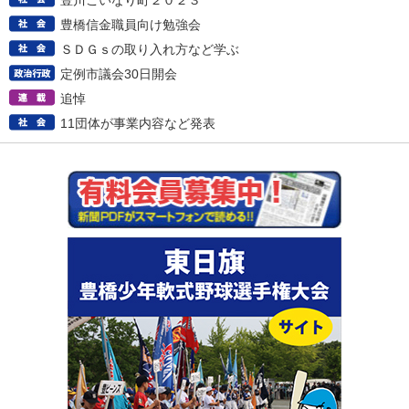
豊川こいなり町２０２３
豊橋信金職員向け勉強会
ＳＤＧｓの取り入れ方など学ぶ
定例市議会30日開会
追悼
11団体が事業内容など発表