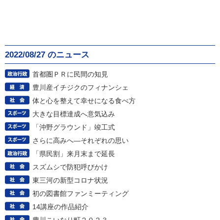
2022/08/27 のニュース
首都圏ＰＲに民間の知見
豊川産イチジクのフィナンシェ
体と心を整えて幸せになる食べ方
大きな目標達成へ意気込み
「沖野グラウンド」竣工式
さらに高みへ―それぞれの思い
「県民割」来月末まで延長
スズムシで防犯呼びかけ
東三河の新型コロナ状況
初の図書館ファンミーティング
14講座の作品紹介