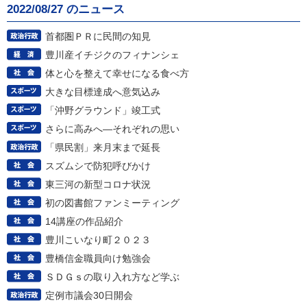
2022/08/27 のニュース
首都圏ＰＲに民間の知見
豊川産イチジクのフィナンシェ
体と心を整えて幸せになる食べ方
大きな目標達成へ意気込み
「沖野グラウンド」竣工式
さらに高みへ―それぞれの思い
「県民割」来月末まで延長
スズムシで防犯呼びかけ
東三河の新型コロナ状況
初の図書館ファンミーティング
14講座の作品紹介
豊川こいなり町２０２３
豊橋信金職員向け勉強会
ＳＤＧｓの取り入れ方など学ぶ
定例市議会30日開会