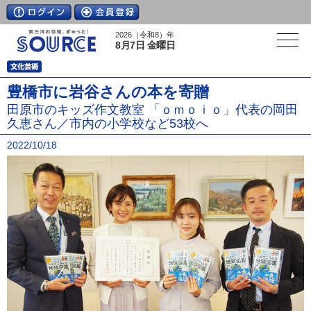
2026（令和8）年
8月7日 金曜日
豊橋市に岩谷さんの本を寄贈
田原市のキッズ作文教室 「ｏｍｏｉｏ」代表の岡田
久恵さん／市内の小学校など53校へ
2022/10/18