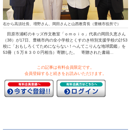
右から高須社長、増野さん、岡田さんと山西教育長（豊橋市役所で）
田原市浦町のキッズ作文教室「ｏｍｏｉｏ」代表の岡田久恵さん
（38）が17日、豊橋市内の全小学校とくすのき特別支援学校の計53
校に「おもしろくてためにならない！へんてこりんな地球図鑑」を
53冊（５万８３００円相当）寄贈した。 寄贈された書籍...
この記事は有料会員限定です。
会員登録すると続きをお読みいただけます。