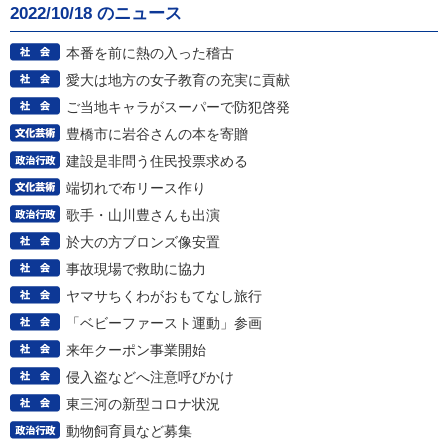
2022/10/18 のニュース
本番を前に熱の入った稽古
愛大は地方の女子教育の充実に貢献
ご当地キャラがスーパーで防犯啓発
豊橋市に岩谷さんの本を寄贈
建設是非問う住民投票求める
端切れで布リース作り
歌手・山川豊さんも出演
於大の方ブロンズ像安置
事故現場で救助に協力
ヤマサちくわがおもてなし旅行
「ベビーファースト運動」参画
来年クーポン事業開始
侵入盗などへ注意呼びかけ
東三河の新型コロナ状況
動物飼育員など募集