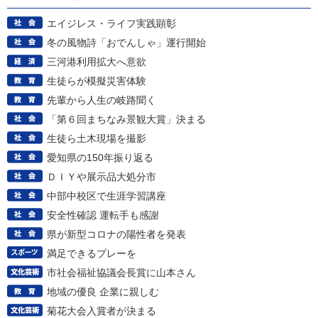
エイジレス・ライフ実践顕彰
冬の風物詩「おでんしゃ」運行開始
三河港利用拡大へ意欲
生徒らが模擬災害体験
先輩から人生の岐路聞く
「第６回まちなみ景観大賞」決まる
生徒ら土木現場を撮影
愛知県の150年振り返る
ＤＩＹや展示品大処分市
中部中校区で生涯学習講座
安全性確認 運転手も感謝
県が新型コロナの陽性者を発表
満足できるプレーを
市社会福祉協議会長賞に山本さん
地域の優良 企業に親しむ
菊花大会入賞者が決まる