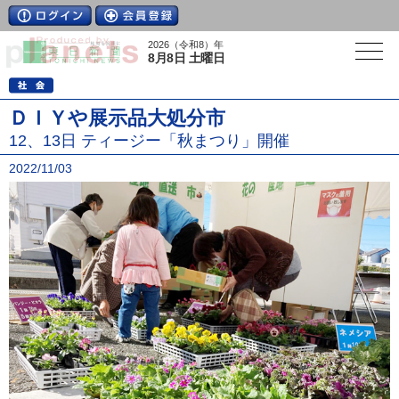
2026（令和8）年
8月8日 土曜日
ＤＩＹや展示品大処分市
12、13日 ティージー「秋まつり」開催
2022/11/03