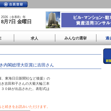
2026（令和8）年
8月7日 金曜日
みんなの選挙
過
E
求人
続き内閣総理大臣賞に吉田さん
催、東海日日新聞社など後援）の
続き吉田和子さんの大菊大輪三本
７３０鉢が出品された。表彰式は
ると続きをお読みいただけます。