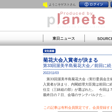
ようこそゲストさん
東日ニュース
SOURC
菊花大会入賞者が決まる
第33回渥美半島菊花大会／前回に
2022/11/03
第33回渥美半島菊花大会（実行委員会主
入賞者が決まり、内閣総理大臣賞は前回に
仕立（三鉢組の部）が選ばれた。 今回は
最終日の７日、会場のサンテパルクた...
この記事は有料会員限定です。
会員登録す