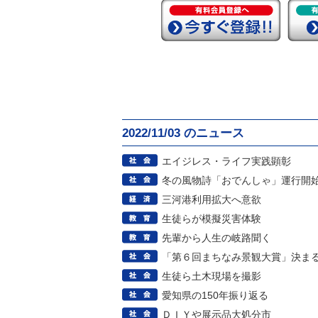
2022/11/03 のニュース
エイジレス・ライフ実践顕彰
冬の風物詩「おでんしゃ」運行開
三河港利用拡大へ意欲
生徒らが模擬災害体験
先輩から人生の岐路聞く
「第６回まちなみ景観大賞」決ま
生徒ら土木現場を撮影
愛知県の150年振り返る
ＤＩＹや展示品大処分市