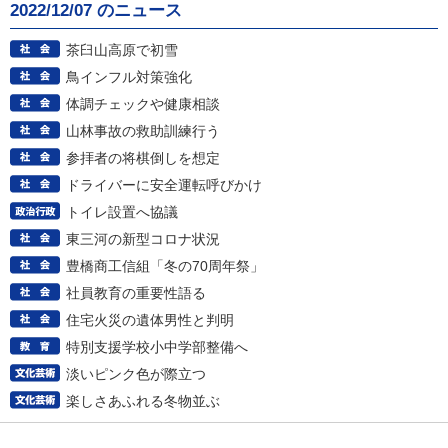
2022/12/07 のニュース
茶臼山高原で初雪
鳥インフル対策強化
体調チェックや健康相談
山林事故の救助訓練行う
参拝者の将棋倒しを想定
ドライバーに安全運転呼びかけ
トイレ設置へ協議
東三河の新型コロナ状況
豊橋商工信組「冬の70周年祭」
社員教育の重要性語る
住宅火災の遺体男性と判明
特別支援学校小中学部整備へ
淡いピンク色が際立つ
楽しさあふれる冬物並ぶ