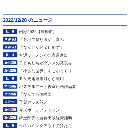
2022/12/28 のニュース
回顧2022【豊橋市】
「各地で祭り復活」喜ぶ
「なんとか経済止めず」
丸源ラーメンが北海道進出
子どもたちがダンスの発表会
『小さな世界』をごゆっくり
ＥＶ充電器来月から運用
パステルアート教室絵画作品展
「なんでも体験団」
千賀グッズ並ぶ
ギズボーンフォトコン
郷土関係の自費出版経費補助
性のカミングアウト受けたら