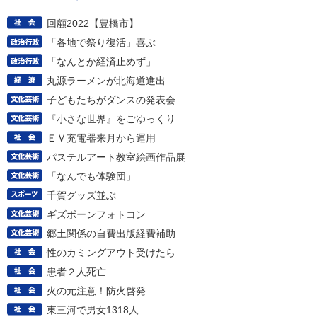
回顧2022【豊橋市】
「各地で祭り復活」喜ぶ
「なんとか経済止めず」
丸源ラーメンが北海道進出
子どもたちがダンスの発表会
『小さな世界』をごゆっくり
ＥＶ充電器来月から運用
パステルアート教室絵画作品展
「なんでも体験団」
千賀グッズ並ぶ
ギズボーンフォトコン
郷土関係の自費出版経費補助
性のカミングアウト受けたら
患者２人死亡
火の元注意！防火啓発
東三河で男女1318人