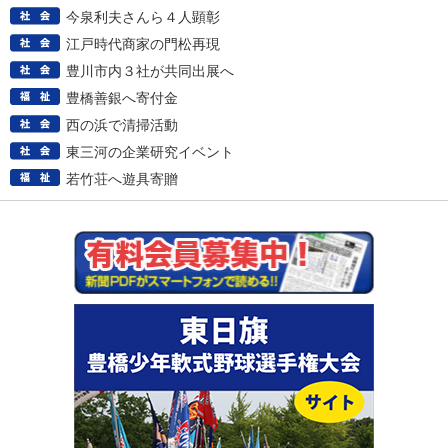
今泉利夫さんら４人顕彰
江戸時代商家の門松再現
豊川市内３社が共同出展へ
豊橋善銀へ寄付金
西の浜で清掃活動
東三河の企業研究イベント
若竹荘へ遊具寄贈