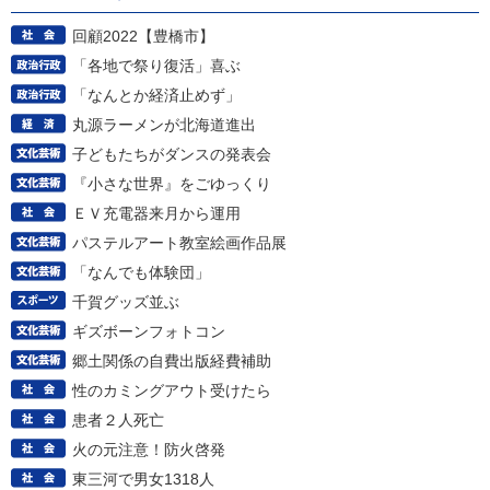
回顧2022【豊橋市】
「各地で祭り復活」喜ぶ
「なんとか経済止めず」
丸源ラーメンが北海道進出
子どもたちがダンスの発表会
『小さな世界』をごゆっくり
ＥＶ充電器来月から運用
パステルアート教室絵画作品展
「なんでも体験団」
千賀グッズ並ぶ
ギズボーンフォトコン
郷土関係の自費出版経費補助
性のカミングアウト受けたら
患者２人死亡
火の元注意！防火啓発
東三河で男女1318人