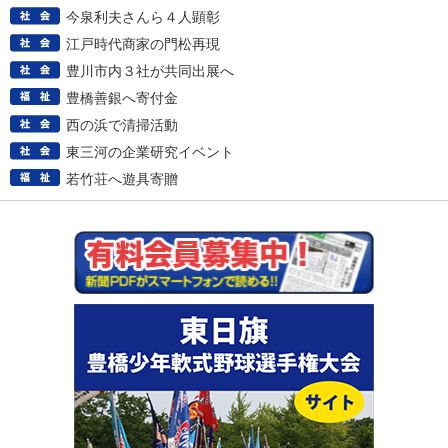
今泉利夫さんら４人顕彰
江戸時代商家の門松再現
豊川市内３社が共同出展へ
豊橋善銀へ寄付金
西の浜で清掃活動
東三河の企業研究イベント
若竹荘へ遊具寄贈