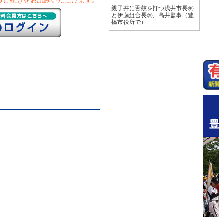
ると続きをお読みいただけます。
親子丼に舌鼓を打つ浅井市長㊥
と伊藤組合長㊧、髙井監事（豊
橋市役所で）