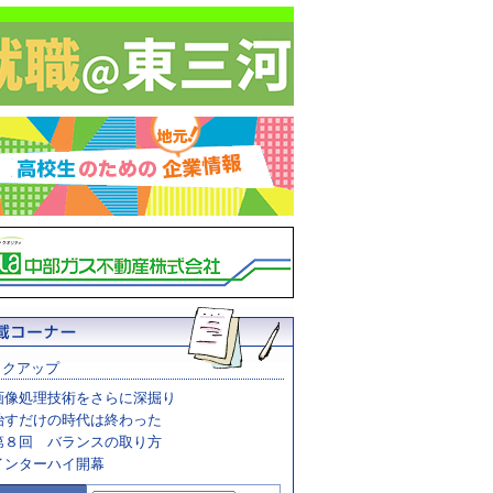
ックアップ
画像処理技術をさらに深掘り
治すだけの時代は終わった
第８回 バランスの取り方
インターハイ開幕