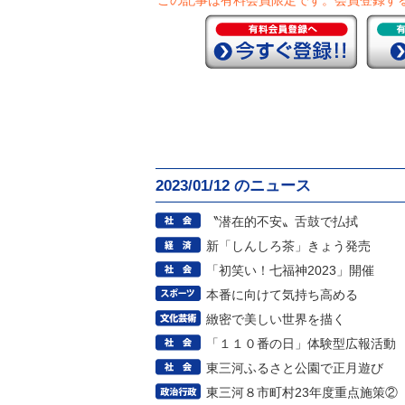
この記事は有料会員限定です。
会員登録す
2023/01/12 のニュース
〝潜在的不安〟舌鼓で払拭
新「しんしろ茶」きょう発売
「初笑い！七福神2023」開催
本番に向けて気持ち高める
緻密で美しい世界を描く
「１１０番の日」体験型広報活動
東三河ふるさと公園で正月遊び
東三河８市町村23年度重点施策②