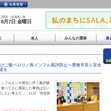
2026（令和8）年
8月7日 金曜日
みんなの選挙
過
E
求人
かけご飯ペロリ／鳥インフル風評防止へ豊橋市長ら安全
援を
ンフルエンザ発生に伴う風評被
を食べて人に感染した事例はない
したい考えだ。 11日、市役所