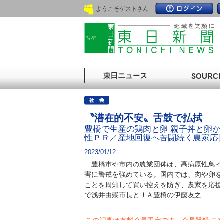
ようこそゲストさん
東日ニュース
SOURC
〝潜在的不安〟舌鼓で払拭
豊橋で生産の鶏肉と卵 親子丼と卵
性ＰＲ／産地回復へ苦闘続く農家応
2023/01/12
豊橋市や市内の農業団体は、高病原性鳥イ
害に警戒を強めている。国内では、肉や卵
ことを周知して買い控えを防ぎ、農家を応援
で浅井由崇市長とＪＡ豊橋の伊藤友之...