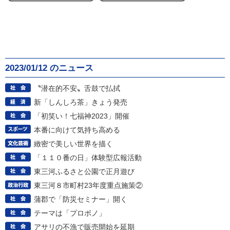
2023/01/12 のニュース
〝潜在的不安〟舌鼓で払拭
新「しんしろ茶」きょう発売
「初笑い！七福神2023」開催
本番に向けて気持ち高める
緻密で美しい世界を描く
「１１０番の日」体験型広報活動
東三河ふるさと公園で正月遊び
東三河８市町村23年度重点施策②
蒲郡で「防災セミナー」開く
テーマは「プロボノ」
アサリの不漁で販売開始を延期