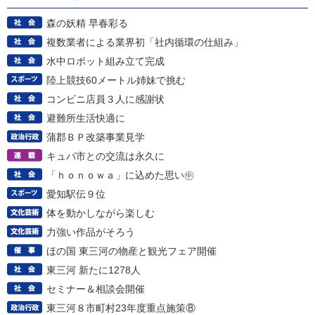
森の妖精 早春彩る
複数業者による業界初「社内循環の仕組み」
水中ロボット組み立て完成
陸上競技60メートル姉妹で挑む
コンビニ店員３人に感謝状
避難所生活快適に
蒲郡ＢＰ改築事業見学
キュパ市との交流は永久に
「ｈｏｎｏｗａ」に込めた思い㊥
愛知駅伝９位
体を動かしながら楽しむ
力強い作品がそろう
ほの国 東三河の物産と観光フェア開催
東三河 新たに1278人
セミナー＆相談会開催
東三河８市町村23年度重点施策⑧