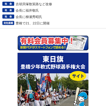
吉胡貝塚散策路など改修
会長に福井敬氏
会長に柳瀬秀昭氏
豊橋で21、22日に開催