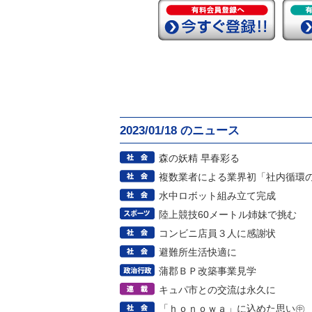
2023/01/18 のニュース
森の妖精 早春彩る
複数業者による業界初「社内循環
水中ロボット組み立て完成
陸上競技60メートル姉妹で挑む
コンビニ店員３人に感謝状
避難所生活快適に
蒲郡ＢＰ改築事業見学
キュパ市との交流は永久に
「ｈｏｎｏｗａ」に込めた思い㊥