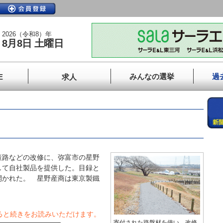
2026（令和8）年
8月8日 土曜日
みんなの選挙
過
E
求人
路などの改修に、弥富市の星野
して自社製品を提供した。目録と
開かれた。 星野産商は東京製鐵
ると続きをお読みいただけます。
寄付された路盤材を使い、改修