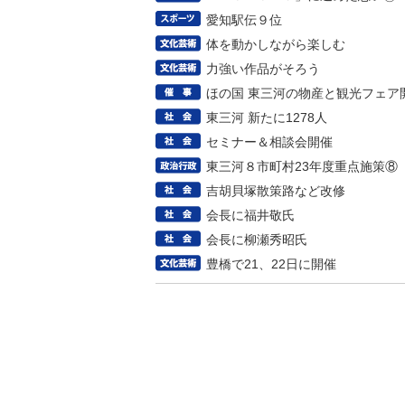
愛知駅伝９位
体を動かしながら楽しむ
力強い作品がそろう
ほの国 東三河の物産と観光フェア
東三河 新たに1278人
セミナー＆相談会開催
東三河８市町村23年度重点施策⑧
吉胡貝塚散策路など改修
会長に福井敬氏
会長に柳瀬秀昭氏
豊橋で21、22日に開催