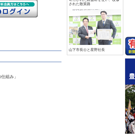
された散策路
山下市長㊧と星野社長
の仕組み」