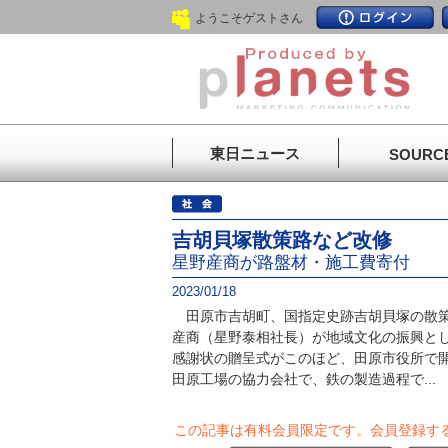
ようこそゲストさん
東日ニュース
SOURC
吉胡貝塚散策路など改修
星野産商が路盤材・施工費寄付
2023/01/18
田原市吉胡町、国指定史跡吉胡貝塚の散策
産商（星野泰相社長）が地域文化の振興と
感謝状の贈呈式がこのほど、田原市役所で
田原工場の協力会社で、鉄の製造過程で...
この記事は有料会員限定です。
会員登録す