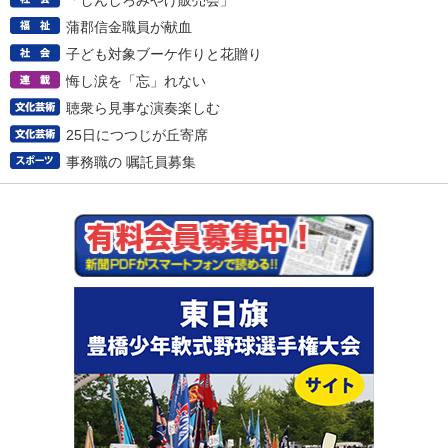
「しんしろみやげ販売会」
蒲郡信金職員が献血
子ども対象ブーケ作りと花贈り
悔し涙を「忘」れない
聴衆ら見事な演奏楽しむ
25日につつじが丘寄席
事務職の 嘱託員募集