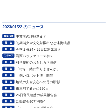
2023/01/22 のニュース
事業者の理解進まず
初期消火や文化財搬出など連携確認
今季１番24～26日に寒気流入
岩西バッファローズ初Ｖ
科学技術のおもしろさ発信
「街を一緒に守りませんか」
「弱いロボット博」開催
地域の安全安心への尽力顕彰
東三河で新たに580人
26日官民連携の成果報告会
活動資金50万円寄付