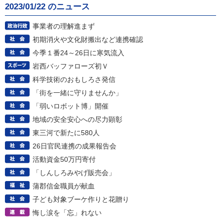
2023/01/22 のニュース
事業者の理解進まず
初期消火や文化財搬出など連携確認
今季１番24～26日に寒気流入
岩西バッファローズ初Ｖ
科学技術のおもしろさ発信
「街を一緒に守りませんか」
「弱いロボット博」開催
地域の安全安心への尽力顕彰
東三河で新たに580人
26日官民連携の成果報告会
活動資金50万円寄付
「しんしろみやげ販売会」
蒲郡信金職員が献血
子ども対象ブーケ作りと花贈り
悔し涙を「忘」れない