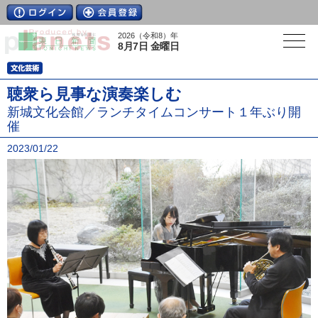
2026（令和8）年
8月7日 金曜日
聴衆ら見事な演奏楽しむ
新城文化会館／ランチタイムコンサート１年ぶり開
催
2023/01/22