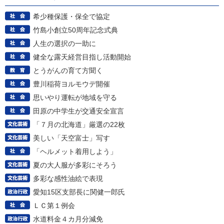
希少種保護・保全で協定
竹島小創立50周年記念式典
人生の選択の一助に
健全な露天経営目指し活動開始
とうがんの育て方聞く
豊川稲荷ヨルモウデ開催
思いやり運転が地域を守る
田原の中学生が交通安全宣言
「７月の北海道」厳選の22枚
美しい「天空富士」写す
「ヘルメット着用しよう」
夏の大人服が多彩にそろう
多彩な感性油絵で表現
愛知15区支部長に関健一郎氏
ＬＣ第１例会
水道料金４カ月分減免