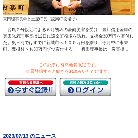
真田理事長㊧と土屋町長（設楽町役場で）
台風２号接近による６月初めの豪雨災害を受け、豊川信用金庫の
真田光彦理事長は12日に設楽町役場を訪れ、支援金30万円を寄付し
た。奥三河ではすでに新城市へ１００万円を贈り、今月中に東栄
町、豊根村へも30万円ずつ寄付する。 真田理事長は「災害復...
この記事は有料会員限定です。
会員登録すると続きをお読みいただけます。
2023/07/13 のニュース