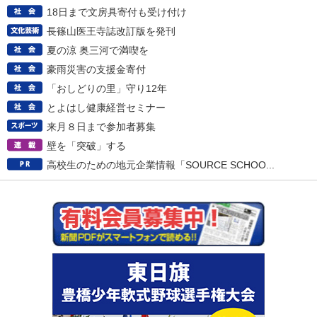
18日まで文房具寄付も受け付け
長篠山医王寺誌改訂版を発刊
夏の涼 奥三河で満喫を
豪雨災害の支援金寄付
「おしどりの里」守り12年
とよはし健康経営セミナー
来月８日まで参加者募集
壁を「突破」する
高校生のための地元企業情報「SOURCE SCHOO...