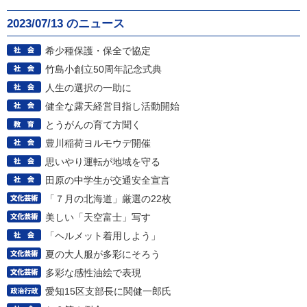
2023/07/13 のニュース
希少種保護・保全で協定
竹島小創立50周年記念式典
人生の選択の一助に
健全な露天経営目指し活動開始
とうがんの育て方聞く
豊川稲荷ヨルモウデ開催
思いやり運転が地域を守る
田原の中学生が交通安全宣言
「７月の北海道」厳選の22枚
美しい「天空富士」写す
「ヘルメット着用しよう」
夏の大人服が多彩にそろう
多彩な感性油絵で表現
愛知15区支部長に関健一郎氏