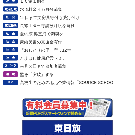
ＬＣ第１例会
水道料金４カ月分減免
18日まで文房具寄付も受け付け
長篠山医王寺誌改訂版を発刊
夏の涼 奥三河で満喫を
豪雨災害の支援金寄付
「おしどりの里」守り12年
とよはし健康経営セミナー
来月８日まで参加者募集
壁を「突破」する
高校生のための地元企業情報「SOURCE SCHOO...