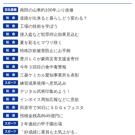
南田の山車約100年ぶり改修
道路が出来ると暮らしどう変わる？
工場の技術を学ぼう
侵入盗など犯罪抑止効果見込む
夏を彩るヒマワリ咲く
特殊詐欺被害防止にお手柄
豊川ＬＣが豪雨災害支援金寄付
今年３回目の食中毒警報
三菱ケミカル愛知事業所を表彰
練習成果発揮へ意気込み
デジタル武将印集めよう！
インボイス周知広報などに意欲
田原市で30日にＳＤＧｓフェスタ
預積金残高8645億円に
２年連続の甲子園出場
「好成績に署員も士気上がる」